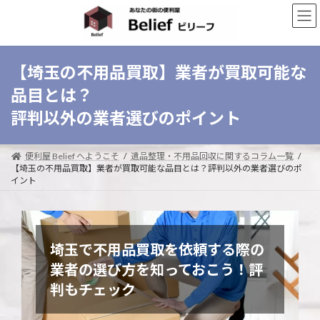
コ
ナ
ン
ビ
テ
ゲ
ン
ー
ツ
シ
【埼玉の不用品買取】業者が買取可能な
へ
ョ
品目とは？
ス
ン
キ
に
評判以外の業者選びのポイント
ッ
移
プ
動
便利屋 Belief へようこそ
遺品整理・不用品回収に関するコラム一覧
【埼玉の不用品買取】業者が買取可能な品目とは？評判以外の業者選びのポ
イント
埼玉で不用品買取を依頼する際の
業者の選び方を知っておこう！評
判もチェック