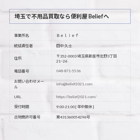
埼玉で不用品買取なら便利屋 Beliefへ
事業所名
Ｂｅｌｉｅｆ
統括責任者
田中 久士
〒352-0003 埼玉県新座市北野3丁目
住所
21−26
048-871-5536
電話番号
お問い合わせメー
info@belief2021.com
ル
URL
https://belief2021.com/
受付時間
9:00-21:00 [ 年中無休 ]
古物商許可番号
第431360054296号