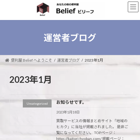
コ
ナ
ン
ビ
テ
ゲ
ン
ー
ツ
シ
へ
ョ
運営者ブログ
ス
ン
キ
に
ッ
移
プ
動
便利屋 Belief へようこそ
運営者ブログ
2023年1月
2023年1月
お知らせです。
Uncategorized
2023年1月18日
買取サービスの情報まとめサイト「地域の
ヒカク」に当社が掲載されました。 是非ご
覧になってください。 TOPページ：
https://kaitori-hyoban.com/ 掲載ページ：