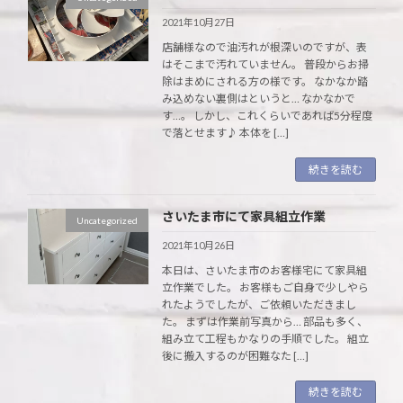
2021年10月27日
店舗様なので油汚れが根深いのですが、表
はそこまで汚れていません。 普段からお掃
除はまめにされる方の様です。 なかなか踏
み込めない裏側はというと… なかなかで
す…。 しかし、これくらいであれば5分程度
で落とせます♪ 本体を […]
続きを読む
さいたま市にて家具組立作業
Uncategorized
2021年10月26日
本日は、さいたま市のお客様宅にて家具組
立作業でした。 お客様もご自身で少しやら
れたようでしたが、ご依頼いただきまし
た。 まずは作業前写真から… 部品も多く、
組み立て工程もかなりの手順でした。 組立
後に搬入するのが困難なた […]
続きを読む