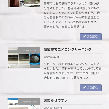
新座市のお客様邸でラティスの引き取り処
分を致しました。 基礎部分は残しておいて
良いとのことで、すぐに終わりました。 他
にも玄関ドアのクローザーが不具合を起こ
していたので、そちらも応急処置もさせて
頂きました。 当日のお電話 […]
続きを読む
朝霞市でエアコンクリーニング
Uncategorized
2022年6月2日
リピーター様宅でのエアコンクリーニング
をしました。 汚れが蓄積していたので2時間
半程度かかりましたが、PCモニター処分と
合わせて10,000円にて承りました。
続きを読む
お知らせです♪
Uncategorized
2021年11月12日