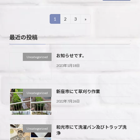
投
1
2
3
»
固
固
固
定
定
定
稿
ペ
ペ
ペ
最近の投稿
ー
ー
ー
の
ジ
ジ
ジ
ペ
お知らせです。
Uncategorized
ー
2023年1月18日
ジ
送
新座市にて草刈り作業
り
Uncategorized
2022年7月26日
和光市にて洗濯パン及びトラップ洗
Uncategorized
浄