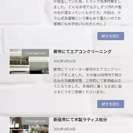
が発生していた為、トラップ洗浄作業をし
ました。 どんなお宅でも少しずつ汚れや髪
の毛が溜まっていくものです。 今回は、ド
ラム式洗濯機という事もあり重たいのでお
客様にもお手伝いいただくか […]
続きを読む
蕨市にてエアコンクリーニング
Uncategorized
2022年6月16日
蕨市にてリピーター様宅のエアコンクリー
ニングをしました。 その後は同市内で飛び
込みの冷蔵庫修理、三芳町にて家具組み立
てとなりました。 本格的に暑くなる前に皆
さまどうぞご依頼くださいませ。
続きを読む
新座市にて木製ラティス処分
Uncategorized
2022年6月14日