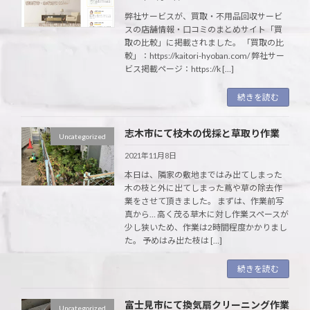
弊社サービスが、買取・不用品回収サービ
スの店舗情報・口コミのまとめサイト「買
取の比較」に掲載されました。 「買取の比
較」：https://kaitori-hyoban.com/ 弊社サー
ビス掲載ページ：https://k […]
続きを読む
志木市にて枝木の伐採と草取り作業
Uncategorized
2021年11月8日
本日は、隣家の敷地まではみ出てしまった
木の枝と外に出てしまった蔦や草の除去作
業をさせて頂きました。 まずは、作業前写
真から… 高く茂る草木に対し作業スペースが
少し狭いため、作業は2時間程度かかりまし
た。 予めはみ出た枝は […]
続きを読む
富士見市にて換気扇クリーニング作業
Uncategorized