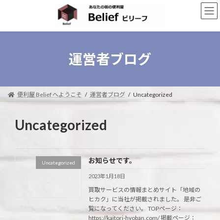
コ
ナ
ン
ビ
テ
ゲ
ン
ー
ツ
シ
へ
ョ
運営者ブログ
ス
ン
キ
に
ッ
移
プ
動
便利屋 Belief へようこそ
運営者ブログ
Uncategorized
Uncategorized
お知らせです。
Uncategorized
2023年1月18日
買取サービスの情報まとめサイト「地域の
ヒカク」に当社が掲載されました。 是非ご
覧になってください。 TOPページ：
https://kaitori-hyoban.com/ 掲載ページ：