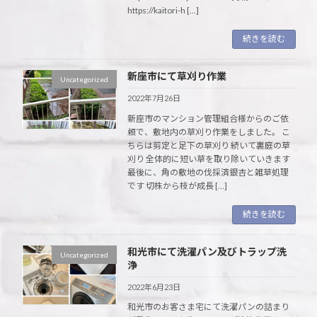
https://kaitori-h […]
続きを読む
新座市にて草刈り作業
Uncategorized
2022年7月26日
新座市のマンション管理組合様からのご依
頼で、敷地内の草刈り作業をしました。 こ
ちらは剪定と足下の草刈り 続いて裏庭の草
刈り 全体的に短い草を取り除いていきます
最後に、角の敷地の伐採済銀杏と雑草処理
です 切株から枝が成長 […]
続きを読む
和光市にて洗濯パン及びトラップ洗
Uncategorized
浄
2022年6月23日
和光市のお客さま宅にて洗濯パンの詰まり